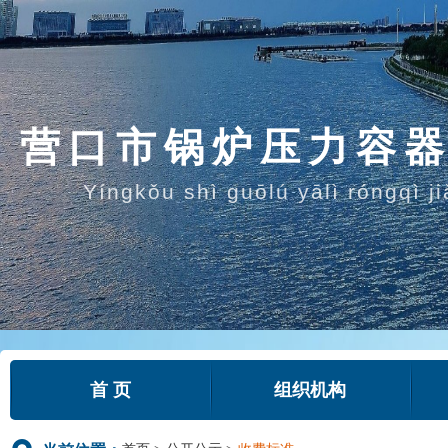
营口市锅炉压力容
Yíngkǒu shì guōlú yālì róngqì j
首 页
组织机构